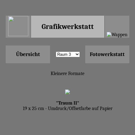
Grafikwerkstatt
Übersicht
Fotowerkstatt
Kleinere Formate
"Traum II"
19 x 25 cm - Umdruck/Offsetfarbe auf Papier