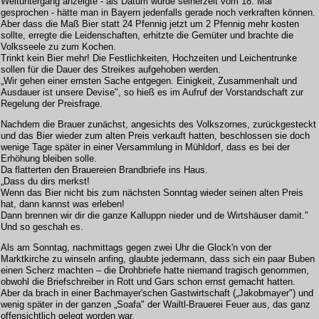
Weltuntergang anzeigte - als Datum wurde seinerzeit vom 18. Mai
gesprochen - hätte man in Bayern jedenfalls gerade noch verkraften können.
Aber dass die Maß Bier statt 24 Pfennig jetzt um 2 Pfennig mehr kosten
sollte, erregte die Leidenschaften, erhitzte die Gemüter und brachte die
Volksseele zu zum Kochen.
Trinkt kein Bier mehr! Die Festlichkeiten, Hochzeiten und Leichentrunke
sollen für die Dauer des Streikes aufgehoben werden.
„Wir gehen einer ernsten Sache entgegen. Einigkeit, Zusammenhalt und
Ausdauer ist unsere Devise", so hieß es im Aufruf der Vorstandschaft zur
Regelung der Preisfrage.
Nachdem die Brauer zunächst, angesichts des Volkszornes, zurückgesteckt
und das Bier wieder zum alten Preis verkauft hatten, beschlossen sie doch
wenige Tage später in einer Versammlung in Mühldorf, dass es bei der
Erhöhung bleiben solle.
Da flatterten den Brauereien Brandbriefe ins Haus.
„Dass du dirs merkst!
Wenn das Bier nicht bis zum nächsten Sonntag wieder seinen alten Preis
hat, dann kannst was erleben!
Dann brennen wir dir die ganze Kalluppn nieder und de Wirtshäuser damit."
Und so geschah es.
Als am Sonntag, nachmittags gegen zwei Uhr die Glock'n von der
Marktkirche zu winseln anfing, glaubte jedermann, dass sich ein paar Buben
einen Scherz machten – die Drohbriefe hatte niemand tragisch genommen,
obwohl die Briefschreiber in Rott und Gars schon ernst gemacht hatten.
Aber da brach in einer Bachmayer'schen Gastwirtschaft („Jakobmayer") und
wenig später in der ganzen „Soafa" der Wailtl-Brauerei Feuer aus, das ganz
offensichtlich gelegt worden war.