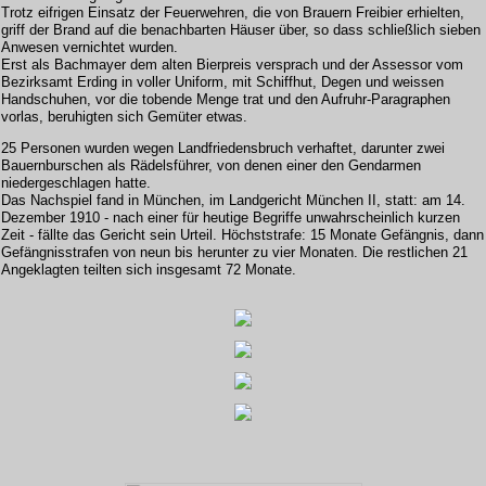
Trotz eifrigen Einsatz der Feuerwehren, die von Brauern Freibier erhielten,
griff der Brand auf die benachbarten Häuser über, so dass schließlich sieben
Anwesen vernichtet wurden.
Erst als Bachmayer dem alten Bierpreis versprach und der Assessor vom
Bezirksamt Erding in voller Uniform, mit Schiffhut, Degen und weissen
Handschuhen, vor die tobende Menge trat und den Aufruhr-Paragraphen
vorlas, beruhigten sich Gemüter etwas.
25 Personen wurden wegen Landfriedensbruch verhaftet, darunter zwei
Bauernburschen als Rädelsführer, von denen einer den Gendarmen
niedergeschlagen hatte.
Das Nachspiel fand in München, im Landgericht München II, statt: am 14.
Dezember 1910 - nach einer für heutige Begriffe unwahrscheinlich kurzen
Zeit - fällte das Gericht sein Urteil. Höchststrafe: 15 Monate Gefängnis, dann
Gefängnisstrafen von neun bis herunter zu vier Monaten. Die restlichen 21
Angeklagten teilten sich insgesamt 72 Monate.